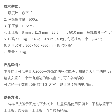
技术参数：
1. 厚度计：数字式;
2. 马蹄铁质量：500g;
3. 下压板：≥15cm2;
4. 上压板：8 mm，11.3 mm，25.3 mm，50.0 mm，每规格各一个，
5. 砝码：0.2kg，0.4 kg，0.8 kg，5 kg，每规格各一个，共4个;
6. 外形尺寸：300×400 ×550 mm(长×宽×高);
7. 重量：20kg。
产品详细：
本厚度计可以测量大2000平方毫米的标准毯块，测量更大尺寸的厚度
毯块安置在一个带有翘边的钢模盘上，可在各角读数。
可选择一个数据记录仪(TTG:DTA)，以计算读数的平均值。
试验方法：
1. 将样品放置于固定的下夹板上，注意样品使用面朝上，平整放置于
上压板。缓慢放下上压板，直至接触样品;