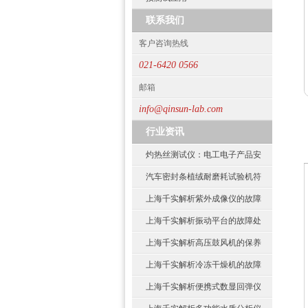
联系我们
客户咨询热线
021-6420 0566
邮箱
info@qinsun-lab.com
行业资讯
灼热丝测试仪：电工电子产品安
汽车密封条植绒耐磨耗试验机符
上海千实解析紫外成像仪的故障
上海千实解析振动平台的故障处
上海千实解析高压鼓风机的保养
上海千实解析冷冻干燥机的故障
上海千实解析便携式数显回弹仪