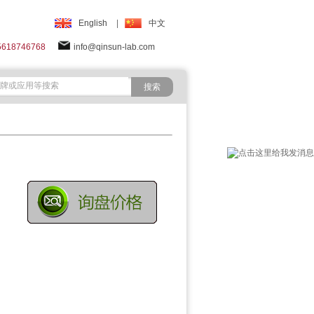
English
|
中文
5618746768
info@qinsun-lab.com