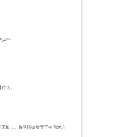
共4个;
计待询。
下压板上。将马蹄铁放置于中间对准