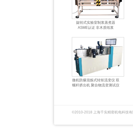
旋转式实验室制浆蒸煮器
ASME认证 非木质纸浆
微机防爆混炼式转矩流变仪 双
螺杆挤出机 聚合物流变测试仪
©2010-2018 上海千实精密机电科技有