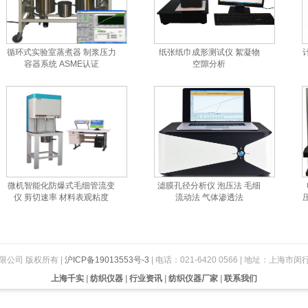
循环式实验室蒸煮器 制浆压力
纸张纸巾成形测试仪 絮凝物
容器系统 ASME认证
空隙分析
微机智能化防爆式毛细管流变
滤膜孔径分析仪 泡压法 毛细
仪 剪切速率 材料表观粘度
流动法 气体渗透法
限公司 版权所有 |
沪ICP备19013553号-3
| 电话：021-6420 0566 | 地址：上海市
上海千实
|
纺织仪器
|
行业资讯
|
纺织仪器厂家
|
联系我们