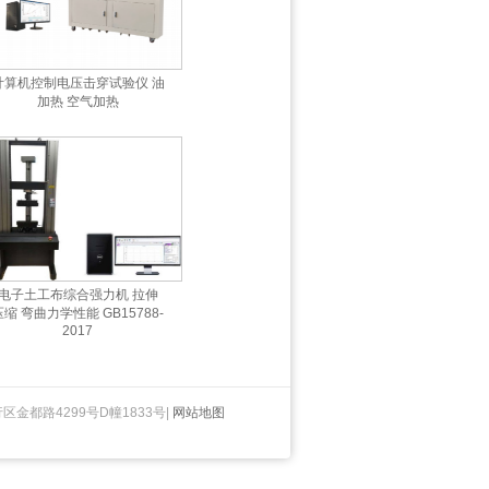
计算机控制电压击穿试验仪 油
加热 空气加热
电子土工布综合强力机 拉伸
压缩 弯曲力学性能 GB15788-
2017
闵行区金都路4299号D幢1833号|
网站地图