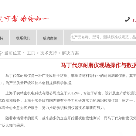
1
持
联系我们
成功案例
当前位置：
主页
>
技术支持
>
解决方案
马丁代尔耐磨仪现场操作与数
马丁代尔耐磨仪是一种广泛应用于纺织、非织造材料等行业的耐磨测试仪器。其主
力，为产品质量评级和技术创新提供科学依据。
上海千实精密机电科技有限公司成立于2012年，专注于研发、设计及生产纺织测
试仪器和服务，上海千实是目前国内较有竞争力和研发实力的纺织检测仪器厂家之一
本着全心全意为客户服务，努力推动纺织检测仪器技术革新而努力。
随着市场需求的提高，越来越多的企业开始重视耐磨性测试，而马丁代尔耐磨仪凭
广泛认知与采用。