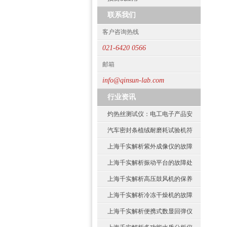
联系我们
客户咨询热线
021-6420 0566
邮箱
info@qinsun-lab.com
行业资讯
灼热丝测试仪：电工电子产品安
汽车密封条植绒耐磨耗试验机符
上海千实解析紫外成像仪的故障
上海千实解析振动平台的故障处
上海千实解析高压鼓风机的保养
上海千实解析冷冻干燥机的故障
上海千实解析便携式数显回弹仪